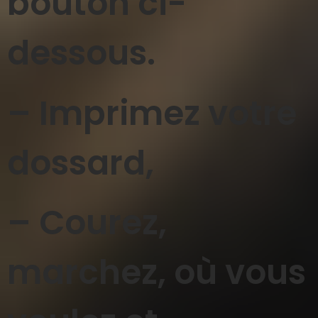
bouton ci-
dessous.
– Imprimez votre
dossard,
– Courez,
marchez, où vous