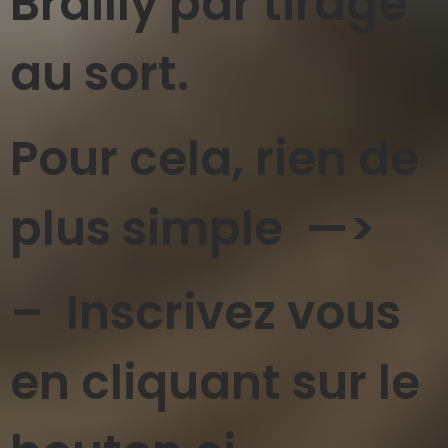
Brailly par tirage
au sort.
Pour cela, rien de
plus simple —>
– Inscrivez vous
en cliquant sur le