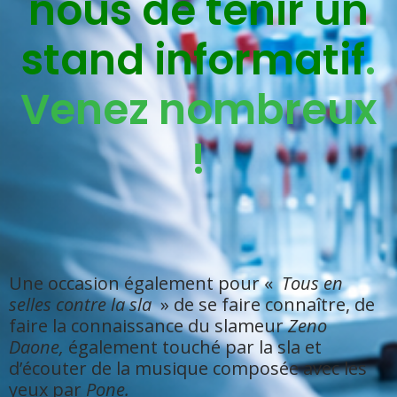
nous de tenir un
stand informatif
.
Venez nombreux
!
Une occasion également pour «
Tous en
selles contre la sla
» de se faire connaître, de
faire la connaissance du slameur
Zeno
Daone,
également touché par la sla et
d’écouter de la musique composée avec les
yeux par
Pone.