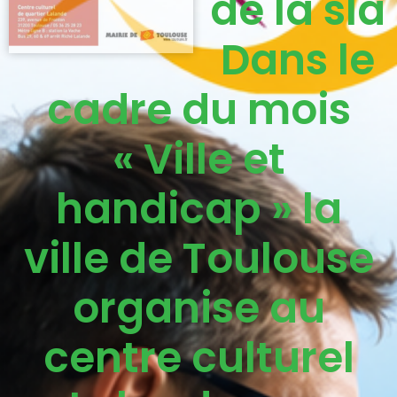
de la sla
Dans le
cadre du mois
« Ville et
handicap » la
ville de Toulouse
organise au
centre culturel