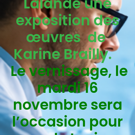
Lalande une
exposition des
œuvres de
Karine Brailly.
Le vernissage, le
mardi 16
novembre sera
l’occasion pour