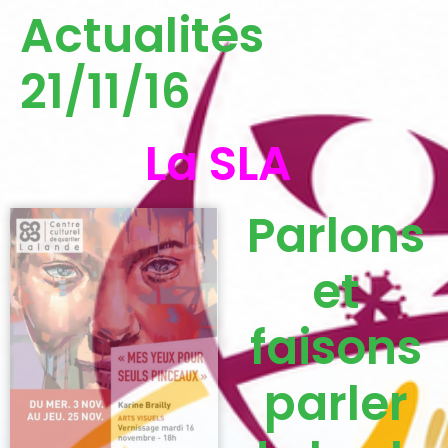
Actualités
21/11/16
La SLA
Parlons
et
faisons
parler