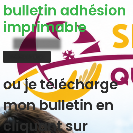
bulletin adhésion
imprimable
J'adhère en ligne
ou je télécharge
mon bulletin en
cliquant sur