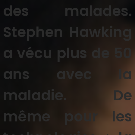
des malades.
Stephen Hawking
a vécu plus de 50
ans avec la
maladie. De
même pour les