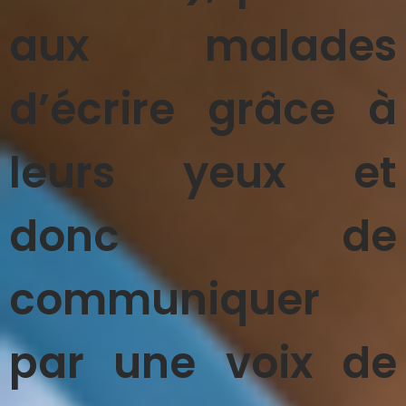
aux malades
d’écrire grâce à
leurs yeux et
donc de
communiquer
par une voix de