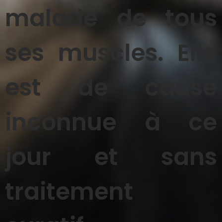
malade de tous
ses muscles. Elle
est de cause
inconnue à ce
jour et sans
traitement