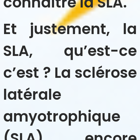
connaître la SLA.
Et justement, la
SLA, qu’est-ce
c’est ? La sclérose
latérale
amyotrophique
(SLA), encore