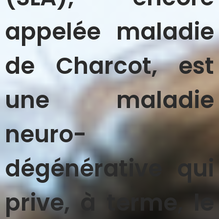
appelée maladie
de Charcot, est
une maladie
neuro-
dégénérative qui
prive, à terme, le