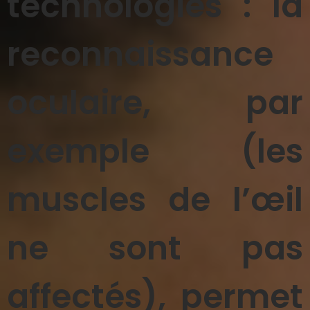
technologies : la
reconnaissance
oculaire, par
exemple (les
muscles de l’œil
ne sont pas
affectés), permet